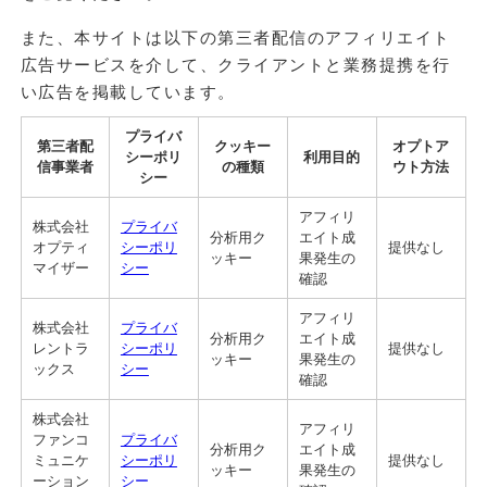
また、本サイトは以下の第三者配信のアフィリエイト
広告サービスを介して、クライアントと業務提携を行
い広告を掲載しています。
プライバ
第三者配
クッキー
オプトア
シーポリ
利用目的
信事業者
の種類
ウト方法
シー
アフィリ
株式会社
プライバ
分析用ク
エイト成
オプティ
シーポリ
提供なし
ッキー
果発生の
マイザー
シー
確認
アフィリ
株式会社
プライバ
分析用ク
エイト成
レントラ
シーポリ
提供なし
ッキー
果発生の
ックス
シー
確認
株式会社
アフィリ
ファンコ
プライバ
分析用ク
エイト成
ミュニケ
シーポリ
提供なし
ッキー
果発生の
ーション
シー